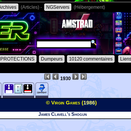
rchives
(Articles) -
NGServers
(Hébergement)
PROTECTIONS
Dumpeurs
10120 commentaires
Lien
1930
© Virgin Games (
1986
)
James Clavell's Shogun