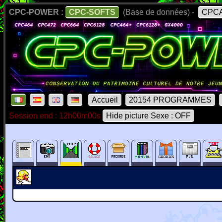
CPC-POWER :
CPC-SOFTS
(Base de données) -
CPCA
Accueil
20154 PROGRAMMES
Session end : 12h00m00s
Hide picture Sexe : OFF