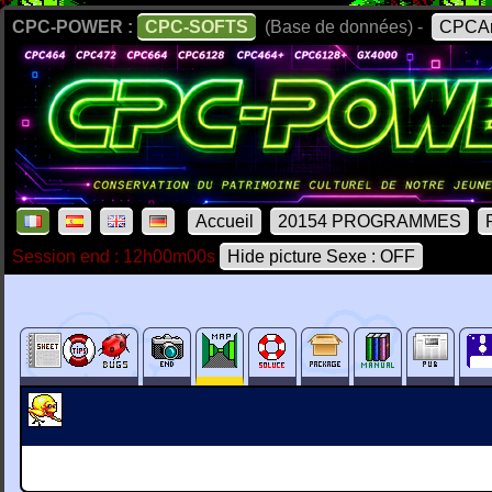
CPC-POWER :
CPC-SOFTS
(Base de données) -
CPCAr
Accueil
20154 PROGRAMMES
Session end : 12h00m00s
Hide picture Sexe : OFF