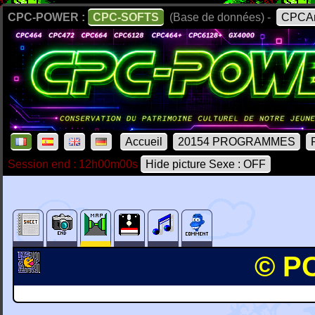
CPC-POWER :
CPC-SOFTS
(Base de données) -
CPCAr
Accueil
20154 PROGRAMMES
Session end : 12h00m00s
Hide picture Sexe : OFF
© PC