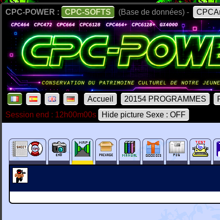
CPC-POWER :
CPC-SOFTS
(Base de données) -
CPCAr
Accueil
20154 PROGRAMMES
Session end : 12h00m00s
Hide picture Sexe : OFF