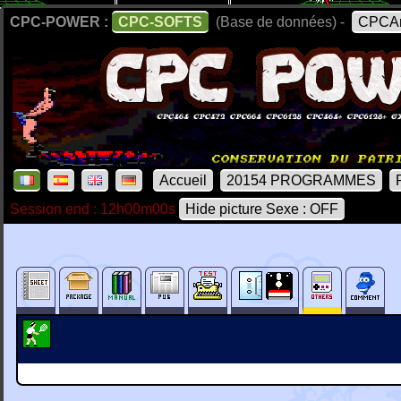
CPC-POWER :
CPC-SOFTS
(Base de données) -
CPCAr
Accueil
20154 PROGRAMMES
Session end : 12h00m00s
Hide picture Sexe : OFF