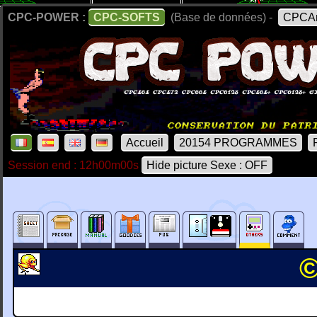
CPC-POWER :
CPC-SOFTS
(Base de données) -
CPCAr
Accueil
20154 PROGRAMMES
Session end : 12h00m00s
Hide picture Sexe : OFF
©