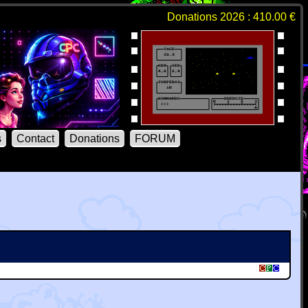
Donations 2026 : 410.00 €
s
Contact
Donations
FORUM