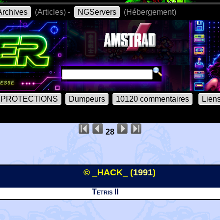
rchives
(Articles) -
NGServers
(Hébergement)
PROTECTIONS
Dumpeurs
10120 commentaires
Lien
28
© _HACK_ (
1991
)
Tetris II