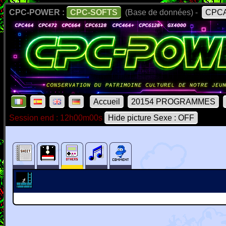
CPC-POWER :
CPC-SOFTS
(Base de données) -
CPCA
Accueil
20154 PROGRAMMES
Session end : 12h00m00s
Hide picture Sexe : OFF