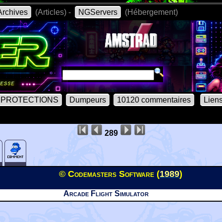
rchives
(Articles) -
NGServers
(Hébergement)
PROTECTIONS
Dumpeurs
10120 commentaires
Lien
289
© Codemasters Software (
1989
)
Arcade Flight Simulator