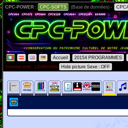
CPC-POWER :
CPC-SOFTS
(Base de données) -
CPCA
Accueil
20154 PROGRAMMES
Session end : 12h00m00s
Hide picture Sexe : OFF