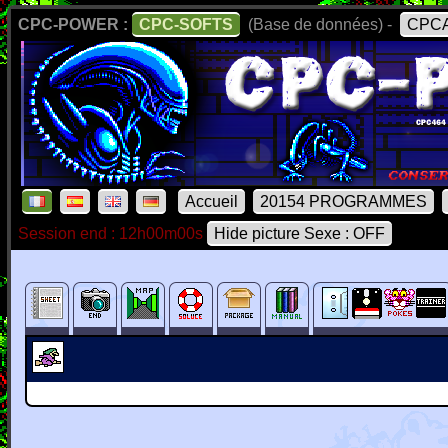
CPC-POWER :
CPC-SOFTS
(Base de données) -
CPCA
Accueil
20154 PROGRAMMES
Session end : 12h00m00s
Hide picture Sexe : OFF