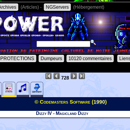
rchives
(Articles) -
NGServers
(Hébergement)
PROTECTIONS
Dumpeurs
10120 commentaires
Lien
728
© Codemasters Software (
1990
)
Dizzy IV - Magicland Dizzy