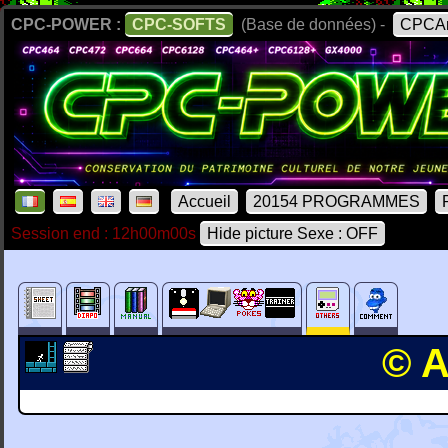
CPC-POWER :
CPC-SOFTS
(Base de données) -
CPCAr
Accueil
20154 PROGRAMMES
Session end : 12h00m00s
Hide picture Sexe : OFF
© A