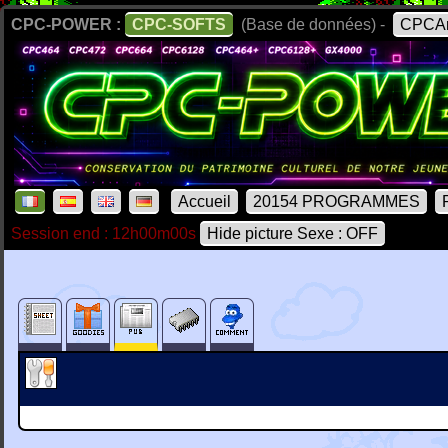
CPC-POWER :
CPC-SOFTS
(Base de données) -
CPCAr
Accueil
20154 PROGRAMMES
Session end : 12h00m00s
Hide picture Sexe : OFF