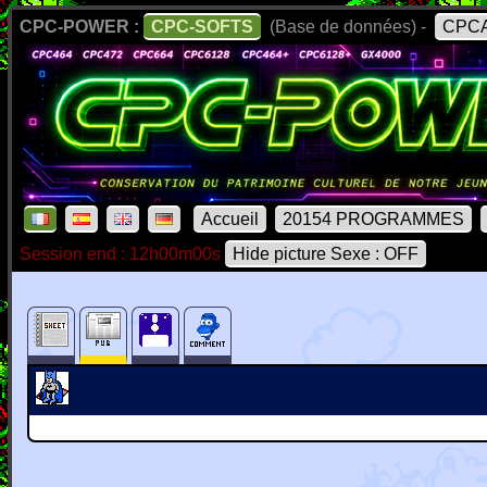
CPC-POWER :
CPC-SOFTS
(Base de données) -
CPCA
Accueil
20154 PROGRAMMES
Session end : 12h00m00s
Hide picture Sexe : OFF