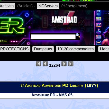
rchives
(Articles) -
NGServers
(Hébergement)
PROTECTIONS
Dumpeurs
10120 commentaires
Lien
12264
© Amstrad Adventure PD Library (
19??
)
Adventure PD - AMS 05