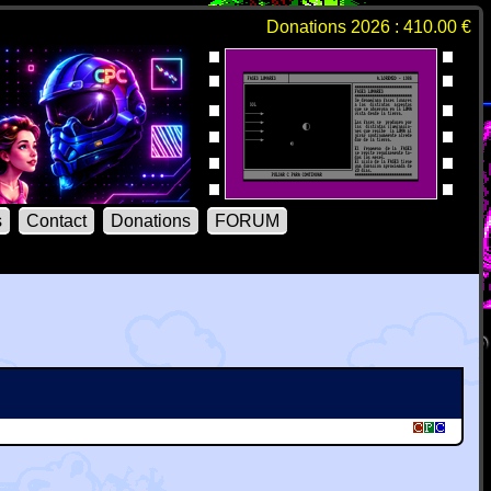
Donations 2026 : 410.00 €
s
Contact
Donations
FORUM