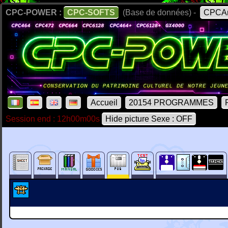
CPC-POWER :
CPC-SOFTS
(Base de données) -
CPCAr
Accueil
20154 PROGRAMMES
Session end : 12h00m00s
Hide picture Sexe : OFF