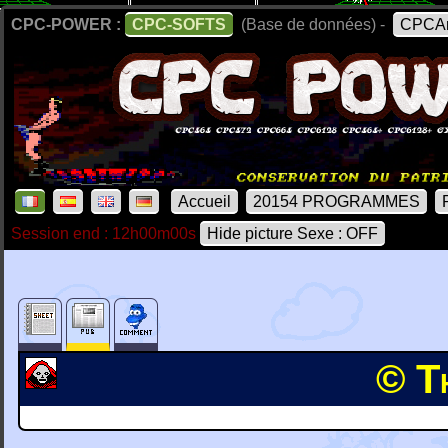
CPC-POWER :
CPC-SOFTS
(Base de données) -
CPCAr
Accueil
20154 PROGRAMMES
Session end : 12h00m00s
Hide picture Sexe : OFF
© T