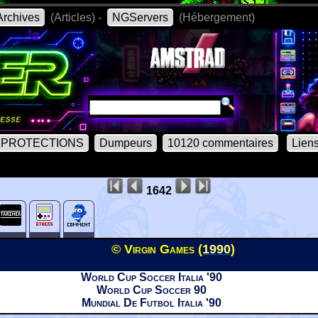
rchives
(Articles) -
NGServers
(Hébergement)
PROTECTIONS
Dumpeurs
10120 commentaires
Lien
1642
© Virgin Games (
1990
)
World Cup Soccer Italia '90
World Cup Soccer 90
Mundial De Futbol Italia '90