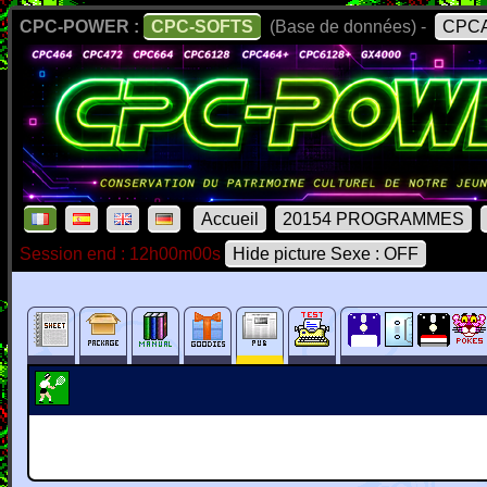
CPC-POWER :
CPC-SOFTS
(Base de données) -
CPCA
Accueil
20154 PROGRAMMES
Session end : 12h00m00s
Hide picture Sexe : OFF