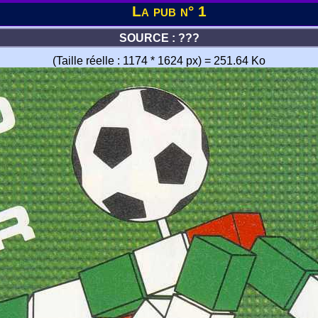
La pub n° 1
SOURCE : ???
(Taille réelle : 1174 * 1624 px) = 251.64 Ko