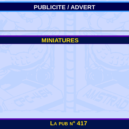
PUBLICITE / ADVERT
MINIATURES
La pub n° 417