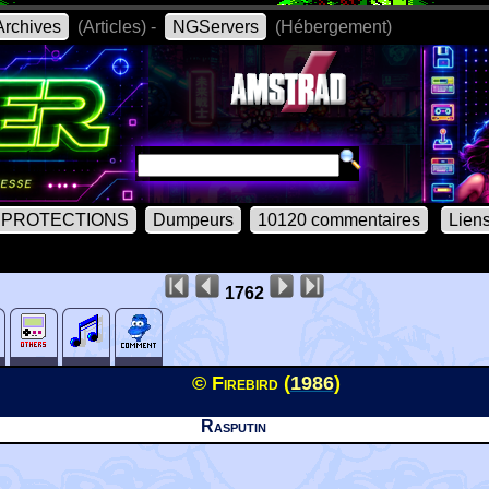
rchives
(Articles) -
NGServers
(Hébergement)
PROTECTIONS
Dumpeurs
10120 commentaires
Lien
1762
© Firebird (
1986
)
Rasputin