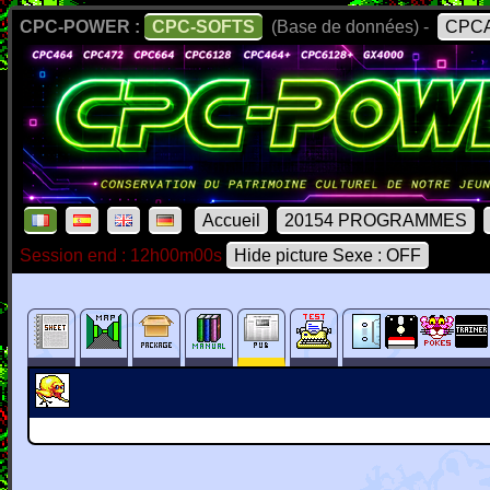
CPC-POWER :
CPC-SOFTS
(Base de données) -
CPCA
Accueil
20154 PROGRAMMES
Session end : 12h00m00s
Hide picture Sexe : OFF