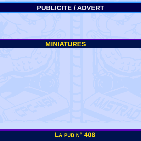
PUBLICITE / ADVERT
MINIATURES
La pub n° 408