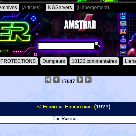
rchives
(Articles) -
NGServers
(Hébergement)
PROTECTIONS
Dumpeurs
10120 commentaires
Lien
17647
© Fernleaf Educational (
19??
)
The Raiders