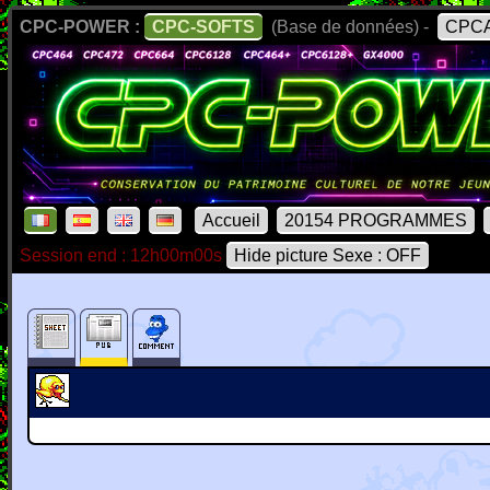
CPC-POWER :
CPC-SOFTS
(Base de données) -
CPCA
Accueil
20154 PROGRAMMES
Session end : 12h00m00s
Hide picture Sexe : OFF