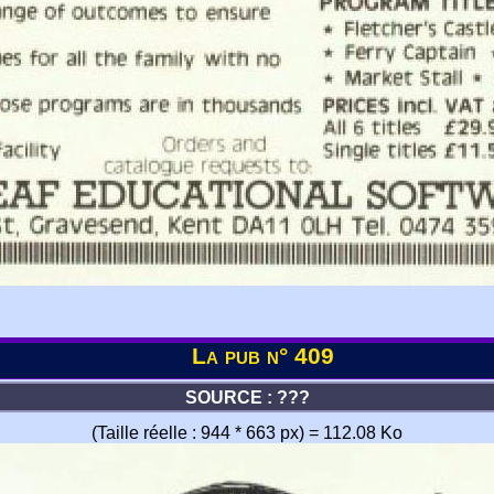
La pub n° 409
SOURCE : ???
(Taille réelle : 944 * 663 px) = 112.08 Ko