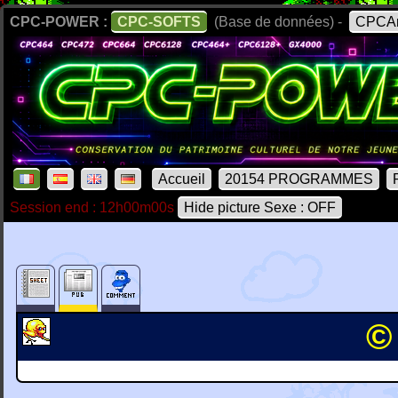
CPC-POWER :
CPC-SOFTS
(Base de données) -
CPCAr
Accueil
20154 PROGRAMMES
Session end : 12h00m00s
Hide picture Sexe : OFF
©