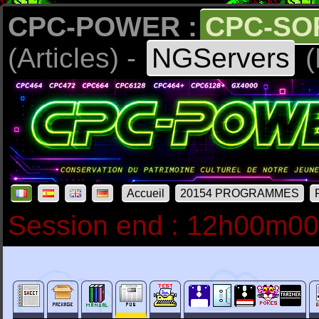
CPC-POWER :
CPC-SO
(Articles) -
NGServers
(
Accueil
20154 PROGRAMMES
Session end : 12h00m0