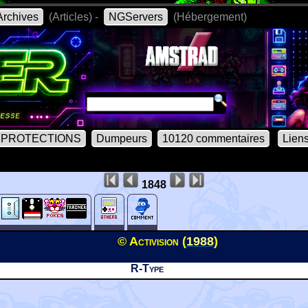
rchives
(Articles) -
NGServers
(Hébergement)
PROTECTIONS
Dumpeurs
10120 commentaires
Lien
1848
© Activision (
1988
)
R-Type