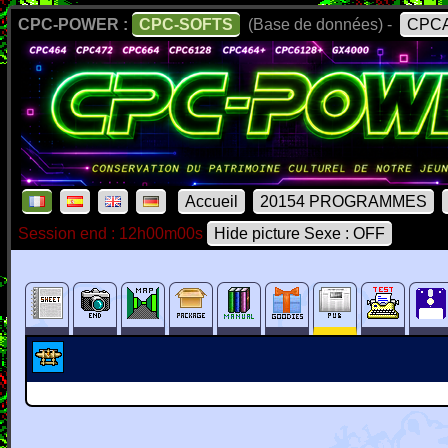
CPC-POWER :
CPC-SOFTS
(Base de données) -
CPCA
Accueil
20154 PROGRAMMES
Session end : 12h00m00s
Hide picture Sexe : OFF