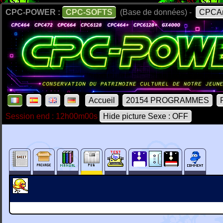
CPC-POWER :
CPC-SOFTS
(Base de données) -
CPCAr
Accueil
20154 PROGRAMMES
Session end : 12h00m00s
Hide picture Sexe : OFF