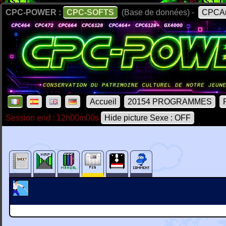
CPC-POWER :
CPC-SOFTS
(Base de données) -
CPCAr
Accueil
20154 PROGRAMMES
Session end : 12h00m00s
Hide picture Sexe : OFF