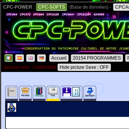
CPC-POWER :
CPC-SOFTS
(Base de données) -
CPCAr
Accueil
20154 PROGRAMMES
Session end : 12h00m00s
Hide picture Sexe : OFF