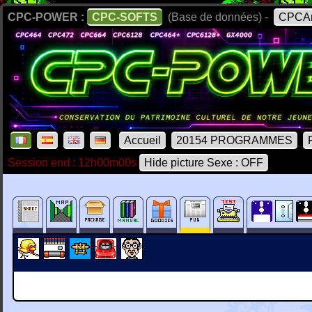
CPC-POWER :
CPC-SOFTS
(Base de données) -
CPCAr
Accueil
20154 PROGRAMMES
Session end : 12h00m00s
Hide picture Sexe : OFF