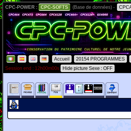
CPC-POWER :
CPC-SOFTS
(Base de données) -
CPCA
Accueil
20154 PROGRAMMES
Session end : 12h00m00s
Hide picture Sexe : OFF