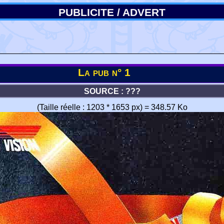
PUBLICITE / ADVERT
La pub n° 1
SOURCE : ???
(Taille réelle : 1203 * 1653 px) = 348.57 Ko