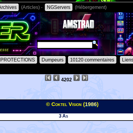
rchives
(Articles) -
NGServers
(Hébergement)
PROTECTIONS
Dumpeurs
10120 commentaires
Lien
4202
© Coktel Vision (
1986
)
3 As