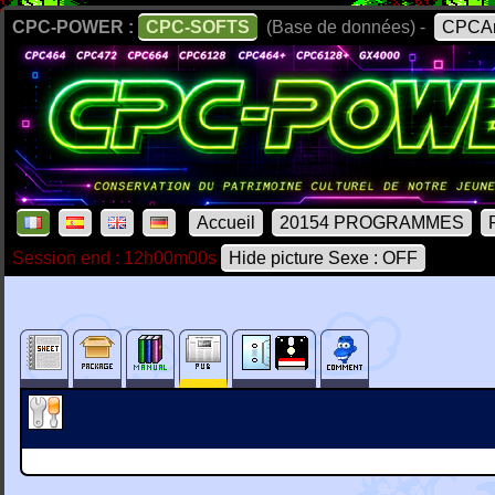
CPC-POWER :
CPC-SOFTS
(Base de données) -
CPCAr
Accueil
20154 PROGRAMMES
Session end : 12h00m00s
Hide picture Sexe : OFF