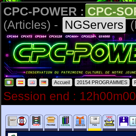
CPC-POWER :
CPC-SO
(Articles) -
NGServers
(
Accueil
20154 PROGRAMMES
Session end : 12h00m0