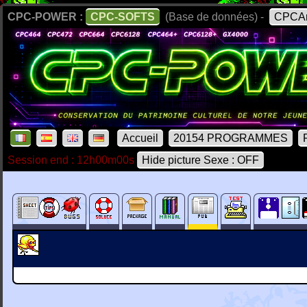
CPC-POWER :
CPC-SOFTS
(Base de données) -
CPCAr
Accueil
20154 PROGRAMMES
Session end : 12h00m00s
Hide picture Sexe : OFF