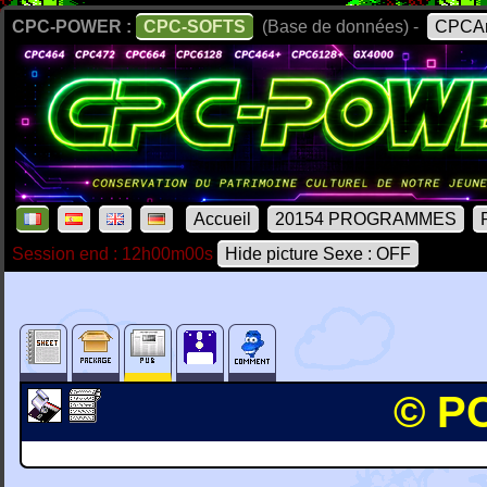
CPC-POWER :
CPC-SOFTS
(Base de données) -
CPCAr
Accueil
20154 PROGRAMMES
Session end : 12h00m00s
Hide picture Sexe : OFF
© PC