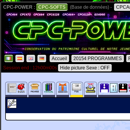
CPC-POWER :
CPC-SOFTS
(Base de données) -
CPCAr
Accueil
20154 PROGRAMMES
Session end : 12h00m00s
Hide picture Sexe : OFF