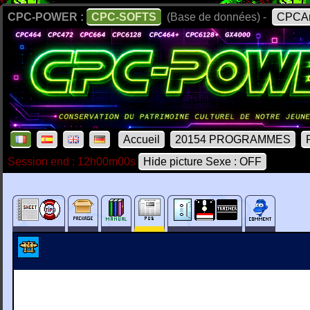
CPC-POWER :
CPC-SOFTS
(Base de données) -
CPCAr
Accueil
20154 PROGRAMMES
Session end : 12h00m00s
Hide picture Sexe : OFF