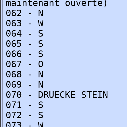
maintenant ouverte)
062 - N
063 - W
064 - S
065 - S
066 - S
067 - O
068 - N
069 - N
070 - DRUECKE STEIN
071 - S
072 - S
073 - W