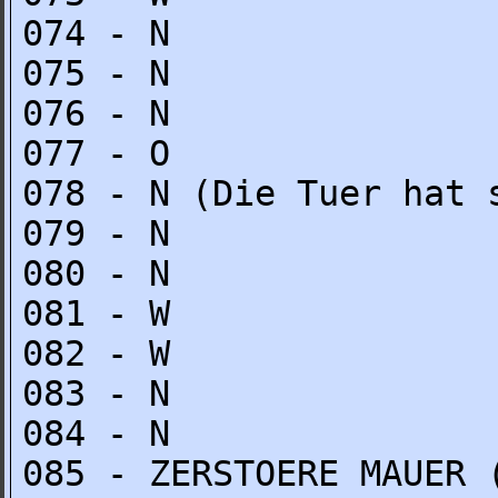
074 - N
075 - N
076 - N
077 - O
078 - N (Die Tuer hat 
079 - N
080 - N
081 - W
082 - W
083 - N
084 - N
085 - ZERSTOERE MAUER 