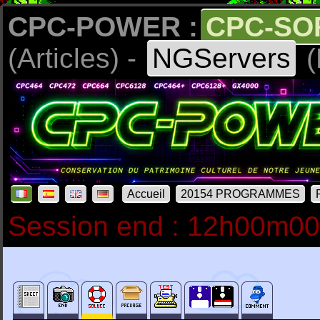
CPC-POWER :
CPC-SO
(Articles) -
NGServers
(
Accueil
20154 PROGRAMMES
Session end : 12h00m0