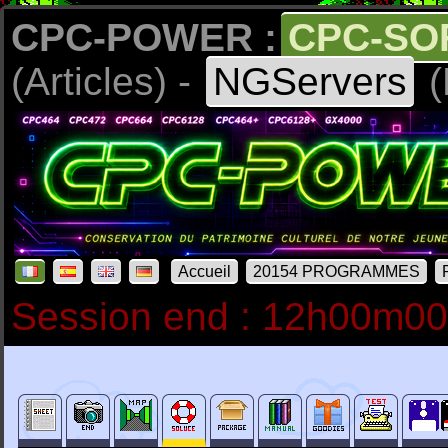
CPC-POWER :
CPC-SO
(Articles) -
NGServers
(
Accueil
20154 PROGRAMMES
Session end : 12h00m0