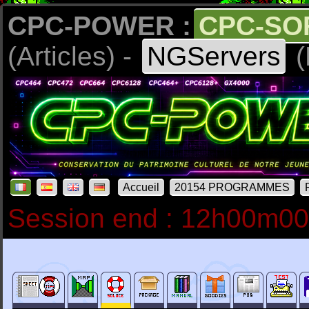
CPC-POWER :
CPC-SO
(Articles) -
NGServers
(
Accueil
20154 PROGRAMMES
Session end : 12h00m0