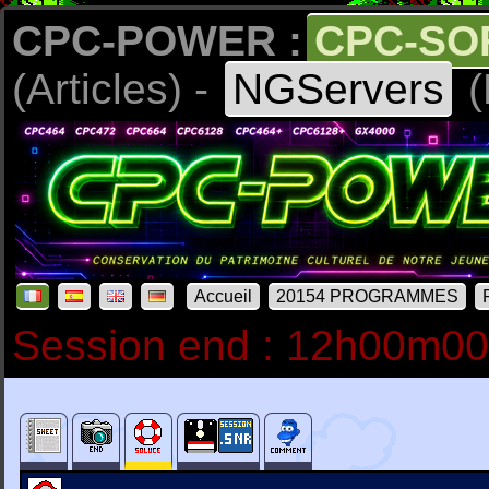
CPC-POWER :
CPC-SO
(Articles) -
NGServers
(
Accueil
20154 PROGRAMMES
Session end : 12h00m0