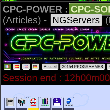
CPC-POWER :
CPC-SO
(Articles) -
NGServers
(
Accueil
20154 PROGRAMMES
Session end : 12h00m0