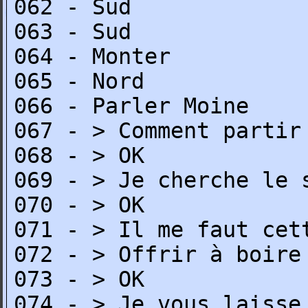
062 - Sud
063 - Sud
064 - Monter
065 - Nord
066 - Parler Moine
067 - > Comment partir
068 - > OK
069 - > Je cherche le 
070 - > OK
071 - > Il me faut cet
072 - > Offrir à boire
073 - > OK
074 - > Je vous laisse