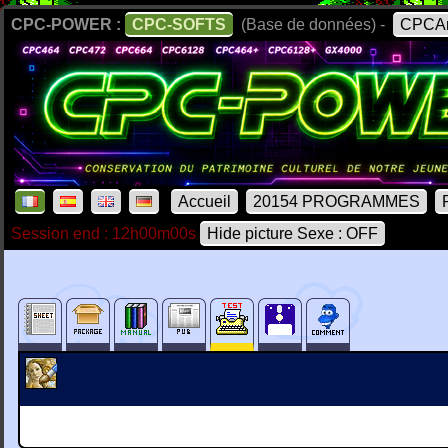
CPC-POWER :
CPC-SOFTS
(Base de données) -
CPCAr
Accueil
20154 PROGRAMMES
Session end : 12h00m00s
Hide picture Sexe : OFF