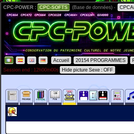
CPC-POWER :
CPC-SOFTS
(Base de données) -
CPCAr
Accueil
20154 PROGRAMMES
Session end : 12h00m00s
Hide picture Sexe : OFF