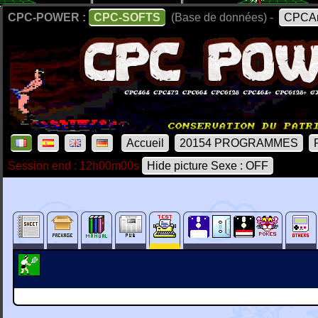
CPC-POWER :
CPC-SOFTS
(Base de données) -
CPCAr
Accueil
20154 PROGRAMMES
Session end : 12h00m00s
Hide picture Sexe : OFF