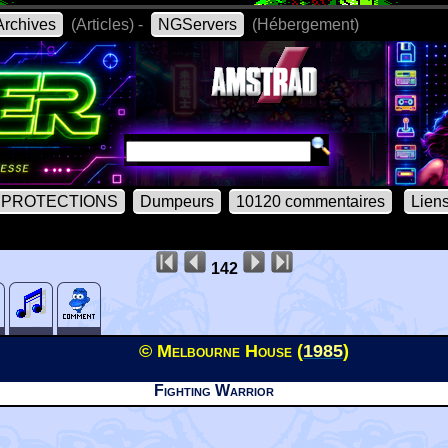
rchives
(Articles) -
NGServers
(Hébergement)
PROTECTIONS
Dumpeurs
10120 commentaires
Lien
142
© Melbourne House (
1985
)
Fighting Warrior