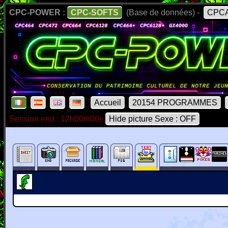
CPC-POWER :
CPC-SOFTS
(Base de données) -
CPCA
Accueil
20154 PROGRAMMES
Session end : 12h00m00s
Hide picture Sexe : OFF