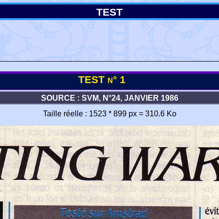
TEST
TEST n° 1
SOURCE : SVM, N°24, JANVIER 1986
Taille réelle : 1523 * 899 px = 310.6 Ko