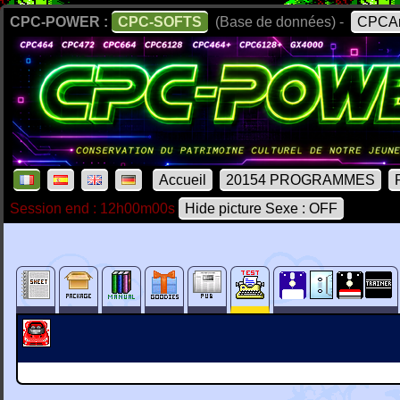
CPC-POWER :
CPC-SOFTS
(Base de données) -
CPCAr
Accueil
20154 PROGRAMMES
Session end : 12h00m00s
Hide picture Sexe : OFF