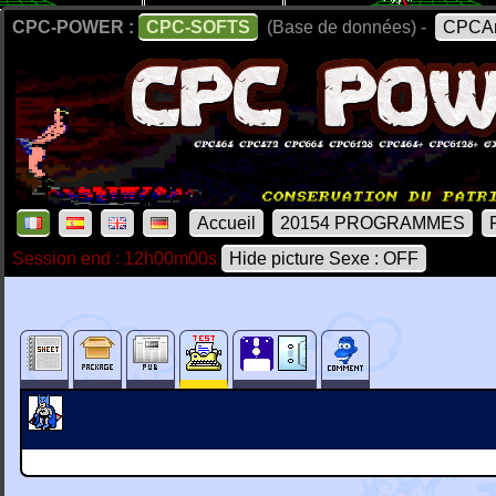
CPC-POWER :
CPC-SOFTS
(Base de données) -
CPCAr
Accueil
20154 PROGRAMMES
Session end : 12h00m00s
Hide picture Sexe : OFF