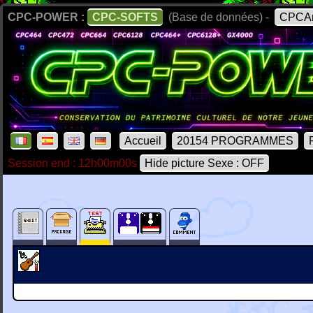
CPC-POWER :
CPC-SOFTS
(Base de données) -
CPCAr
Accueil
20154 PROGRAMMES
Session end : 12h00m00s
Hide picture Sexe : OFF