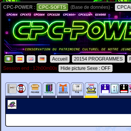
CPC-POWER :
CPC-SOFTS
(Base de données) -
CPCAr
Accueil
20154 PROGRAMMES
Session end : 12h00m00s
Hide picture Sexe : OFF