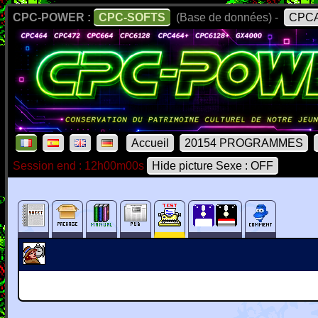
CPC-POWER :
CPC-SOFTS
(Base de données) -
CPCA
Accueil
20154 PROGRAMMES
Session end : 12h00m00s
Hide picture Sexe : OFF