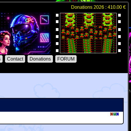
Donations 2026 : 410.00 €
s
Contact
Donations
FORUM