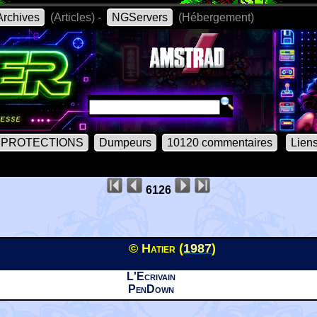
rchives
(Articles) -
NGServers
(Hébergement)
PROTECTIONS
Dumpeurs
10120 commentaires
Lien
6126
© Hatier (
1987
)
L'Ecrivain
PenDown