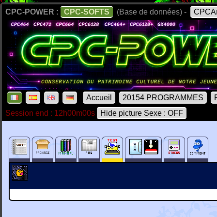
CPC-POWER :
CPC-SOFTS
(Base de données) -
CPCAr
Accueil
20154 PROGRAMMES
Session end : 12h00m00s
Hide picture Sexe : OFF