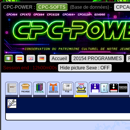
CPC-POWER :
CPC-SOFTS
(Base de données) -
CPCAr
Accueil
20154 PROGRAMMES
Session end : 12h00m00s
Hide picture Sexe : OFF