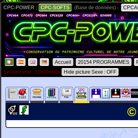
CPC-POWER :
CPC-SOFTS
(Base de données) -
CPCAr
Accueil
20154 PROGRAMMES
Session end : 12h00m00s
Hide picture Sexe : OFF
©