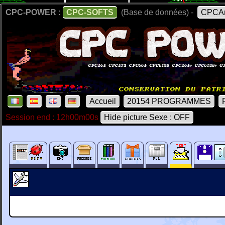
CPC-POWER :
CPC-SOFTS
(Base de données) -
CPCAr
Accueil
20154 PROGRAMMES
Session end : 12h00m00s
Hide picture Sexe : OFF