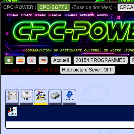
CPC-POWER :
CPC-SOFTS
(Base de données) -
CPCAr
Accueil
20154 PROGRAMMES
Session end : 12h00m00s
Hide picture Sexe : OFF